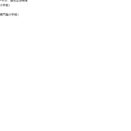
ポーザル 優先交渉権者
脇小学校）
遺構門脇小学校）