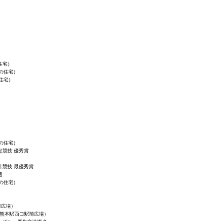
住宅）
丘の住宅）
住宅）
町の住宅）
定競技 優秀賞
計競技 最優秀賞
選
木の住宅）
前広場）
・熊本駅西口駅前広場）