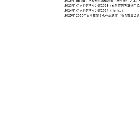
2018年 旧門脇小学校震災遺構調査・基本設計プロ
2023年 グッドデザイン賞2023（石巻市震災遺構門
2024年 グッドデザイン賞2024（nishico）
2025年 2025年日本建築学会作品選奨（石巻市震災