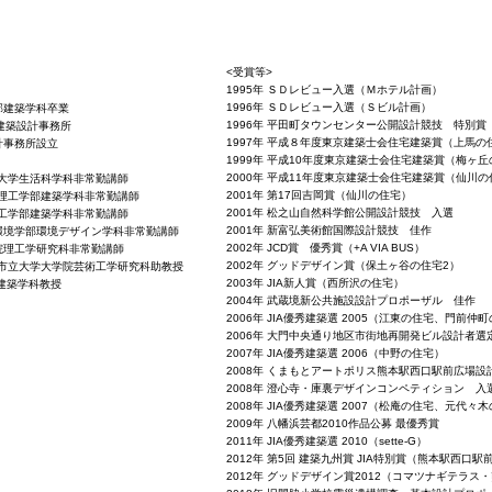
<受賞等>
1995年 ＳＤレビュー入選（Ｍホテル計画）
1996年 ＳＤレビュー入選（Ｓビル計画）
学部建築学科卒業
1996年 平田町タウンセンター公開設計競技 特別賞
雄建築設計事務所
1997年 平成８年度東京建築士会住宅建築賞（上馬の
計事務所設立
1999年 平成10年度東京建築士会住宅建築賞（梅ヶ
2000年 平成11年度東京建築士会住宅建築賞（仙川の
短期大学生活科学科非常勤講師
2001年 第17回吉岡賞（仙川の住宅）
大学理工学部建築学科非常勤講師
2001年 松之山自然科学館公開設計競技 入選
大学工学部建築学科非常勤講師
2001年 新富弘美術館国際設計競技 佳作
学環境学部環境デザイン学科非常勤講師
2002年 JCD賞 優秀賞（+A VIA BUS）
学院理工学研究科非常勤講師
2002年 グッドデザイン賞（保土ヶ谷の住宅2）
古屋市立大学大学院芸術工学研究科助教授
2003年 JIA新人賞（西所沢の住宅）
建築学科教授
2004年 武蔵境新公共施設設計プロポーザル 佳作
2006年 JIA優秀建築選 2005（江東の住宅、門前仲
2006年 大門中央通り地区市街地再開発ビル設計者選
2007年 JIA優秀建築選 2006（中野の住宅）
2008年 くまもとアートポリス熊本駅西口駅前広場設
2008年 澄心寺・庫裏デザインコンペティション 入
2008年 JIA優秀建築選 2007（松庵の住宅、元代々
2009年 八幡浜芸都2010作品公募 最優秀賞
2011年 JIA優秀建築選 2010（sette-G）
2012年 第5回 建築九州賞 JIA特別賞（熊本駅西口駅
2012年 グッドデザイン賞2012（コマツナギテラス