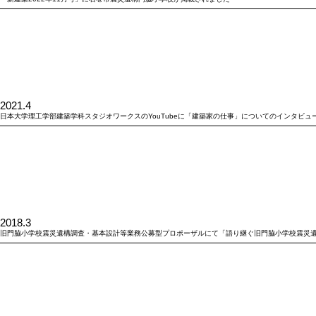
2021.4
日本大学理工学部建築学科スタジオワークスのYouTubeに「建築家の仕事」についてのインタビ
2018.3
旧門脇小学校震災遺構調査・基本設計等業務公募型プロポーザルにて「語り継ぐ旧門脇小学校震災