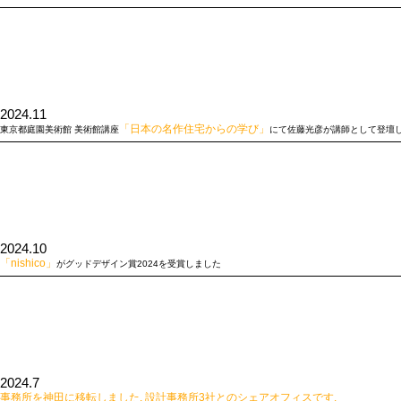
2024.11
「日本の名作住宅からの学び」
東京都庭園美術館 美術館講座
にて佐藤光彦が講師として登壇
2024.10
「nishico」
がグッドデザイン賞2024を受賞しました
2024.7
事務所を神田に移転しました. 設計事務所3社とのシェアオフィスです.